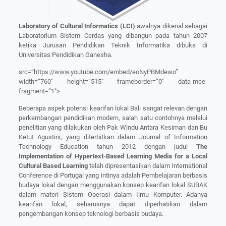
Laboratory of Cultural Informatics (LCI)
awalnya dikenal sebagai
Laboratorium Sistem Cerdas yang dibangun pada tahun 2007
ketika Jurusan Pendidikan Teknik Informatika dibuka di
Universitas Pendidikan Ganesha.
src=”https://www.youtube.com/embed/eoNyPBMdewo”
width=”760″ height=”515″ frameborder=”0″ data-mce-
fragment=”1″>
Beberapa aspek potensi kearifan lokal Bali sangat relevan dengan
perkembangan pendidikan modern, salah satu contohnya melalui
penelitian yang dilakukan oleh Pak Windu Antara Kesiman dan Bu
Ketut Agustini, yang diterbitkan dalam Journal of Information
Technology Education tahun 2012 dengan judul
The
Implementation of Hypertext-Based Learning Media for a Local
Cultural Based Learning
telah dipresentasikan dalam International
Conference di Portugal yang intinya adalah Pembelajaran berbasis
budaya lokal dengan menggunakan konsep kearifan lokal SUBAK
dalam materi Sistem Operasi dalam Ilmu Komputer. Adanya
kearifan lokal, seharusnya dapat diperhatikan dalam
pengembangan konsep teknologi berbasis budaya.