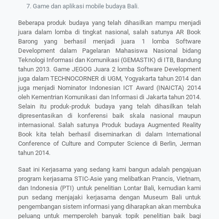
Game dan aplikasi mobile budaya Bali.
Beberapa produk budaya yang telah dihasilkan mampu menjadi
juara dalam lomba di tingkat nasional, salah satunya AR Book
Barong yang berhasil menjadi juara 1 lomba Software
Development dalam Pagelaran Mahasiswa Nasional bidang
Teknologi Informasi dan Komunikasi (GEMASTIK) di ITB, Bandung
tahun 2013. Game JEGOG Juara 2 lomba Software Development
juga dalam TECHNOCORNER di UGM, Yogyakarta tahun 2014 dan
juga menjadi Nominator Indonesian ICT Award (INAICTA) 2014
oleh Kementrian Komunikasi dan Informasi di Jakarta tahun 2014.
Selain itu produk-produk budaya yang telah dihasilkan telah
dipresentasikan di konferensi baik skala nasional maupun
internasional. Salah satunya Produk budaya Augmented Reality
Book kita telah berhasil diseminarkan di dalam International
Conference of Culture and Computer Science di Berlin, Jerman
tahun 2014.
Saat ini Kerjasama yang sedang kami bangun adalah pengajuan
program kerjasama STIC-Asie yang melibatkan Prancis, Vietnam,
dan Indonesia (PTI) untuk penelitian Lontar Bali, kemudian kami
pun sedang menjajaki kerjasama dengan Museum Bali untuk
pengembangan sistem informasi yang diharapkan akan membuka
peluang untuk memperoleh banyak topik penelitian baik bagi